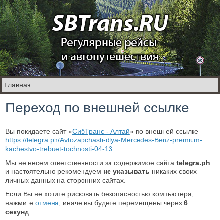
Переход по внешней ссылке
Вы покидаете сайт «
СибТранс - Алтай
» по внешней ссылке
https://telegra.ph/Avtozapchasti-dlya-Mercedes-Benz-premium-
kachestvo-trebuet-tochnosti-04-13
.
Мы не несем ответственности за содержимое сайта
telegra.ph
и настоятельно рекомендуем
не указывать
никаких своих
личных данных на сторонних сайтах.
Если Вы не хотите рисковать безопасностью компьютера,
нажмите
отмена
, иначе вы будете перемещены через
6
секунд