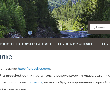
ТОПУТЕШЕСТВИЯ ПО АЛТАЮ
ГРУППА В КОНТАКТЕ
ГРУ
ылке
ней ссылке
https://presslyst.com
.
айта
presslyst.com
и настоятельно рекомендуем
не указывать
ника
мпьютера, нажмите
отмена
, иначе вы будете перемещены через
6
с
й безопасности.